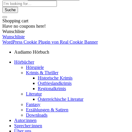
Suche
Close
Shopping cart
Have no coupons here!
Close
Wunschliste
Wunschliste
WordPress Cookie Plugin von Real Cookie Banner
Audiamo Hörbuch
Hörbücher
Hörspiele
Krimis & Thriller
Historische Krimis
Ostfrieslandkrimis
Regionalkrimis
Literatur
Österreichische Literatur
Fantasy
Erzählungen & Satiren
Downloads
Autor:innen
Sprecher:innen
Über uns