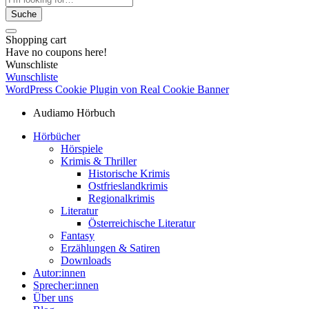
Suche
Shopping cart
Have no coupons here!
Wunschliste
Wunschliste
WordPress Cookie Plugin von Real Cookie Banner
Audiamo Hörbuch
Hörbücher
Hörspiele
Krimis & Thriller
Historische Krimis
Ostfrieslandkrimis
Regionalkrimis
Literatur
Österreichische Literatur
Fantasy
Erzählungen & Satiren
Downloads
Autor:innen
Sprecher:innen
Über uns