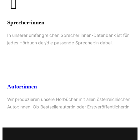
Sprecher:innen
In unserer umfangreichen Sprecher:innen-Datenbank ist für
jedes Hörbuch der/die passende Sprecher:in dabei.
Autor:innen
Wir produzieren unsere Hörbücher mit allen österreichischen
Autor:innen. Ob Bestsellerautor:in oder Erstveröffentlicher:in.