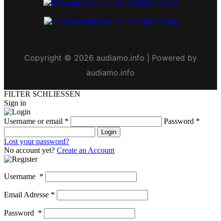
Copyright © 2026 audiamo.info | Powered by
audiamo.info
FILTER SCHLIESSEN
Sign in
Username or email
*
Password
*
Login
Lost your password?
No account yet?
Create an Account
Username
*
Email Adresse
*
Password
*